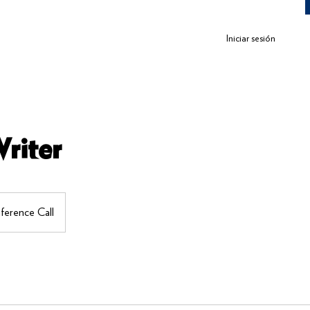
Iniciar sesión
riter
ference Call