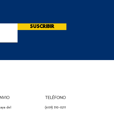
SUSCRIBIR
ENVIO
TELÉFONO
laya del
(609) 310-0211