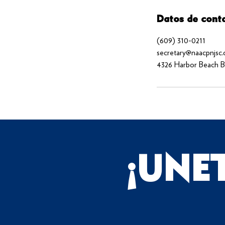
Datos de cont
(609) 310-0211
secretary@naacpnjsc.
4326 Harbor Beach Bl
¡UNE