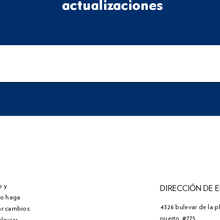
actualizaciones
o y
DIRECCIÓN DE 
" o haga
4326 bulevar de la p
zar cambios
puerto. #775
alquier