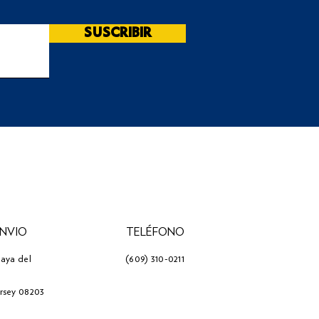
SUSCRIBIR
ENVIO
TELÉFONO
laya del
(609) 310-0211
ersey 08203