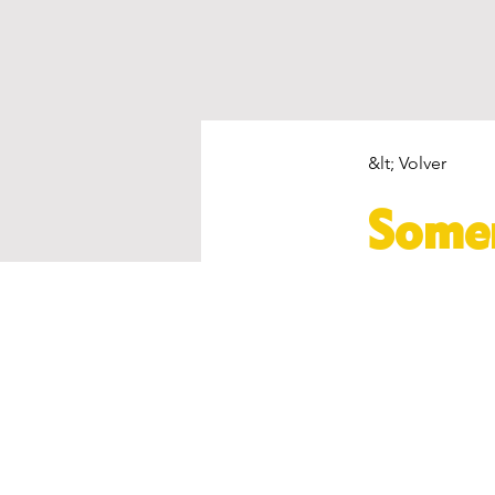
&lt; Volver
Somer