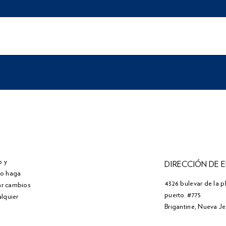
o y
DIRECCIÓN DE 
" o haga
4326 bulevar de la p
zar cambios
puerto. #775
alquier
Brigantine, Nueva J