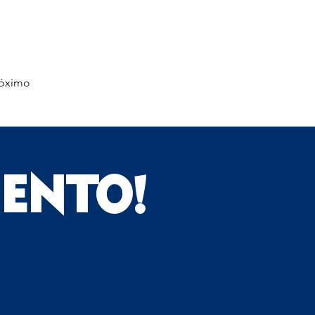
óximo
IENTO!