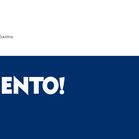
óximo
IENTO!