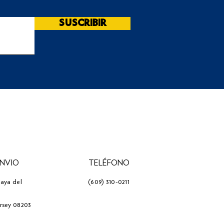
SUSCRIBIR
ENVIO
TELÉFONO
laya del
(609) 310-0211
ersey 08203