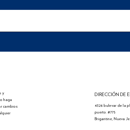
o y
DIRECCIÓN DE 
" o haga
4326 bulevar de la p
zar cambios
puerto. #775
alquier
Brigantine, Nueva J