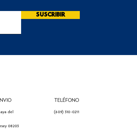
SUSCRIBIR
ENVIO
TELÉFONO
laya del
(609) 310-0211
ersey 08203