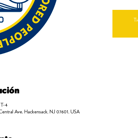
Ti
ación
MT-4
 Central Ave, Hackensack, NJ 07601, USA