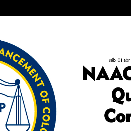
sáb, 01 abr
 
NAACP
Qu
Con