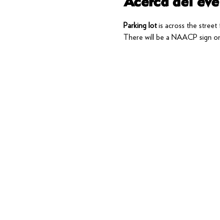
Acerca del eve
Parking lot
 is across the stree
There will be a NAACP sign on