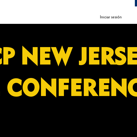
Iniciar sesión
P NEW JE
E CONFEREN