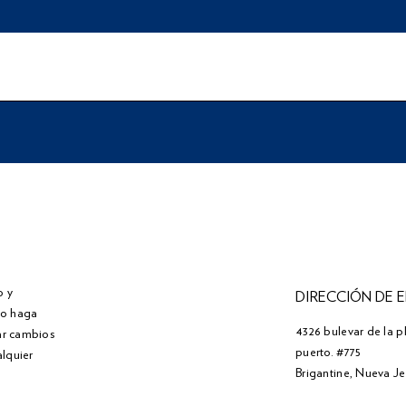
o y
DIRECCIÓN DE 
" o haga
4326 bulevar de la p
zar cambios
puerto. #775
alquier
Brigantine, Nueva J