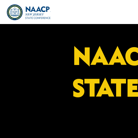
NAAC
STAT