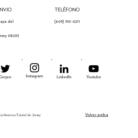
ENVIO
TELÉFONO
laya del
(609) 310-0211
ersey 08203
Instagram
Gorjeo
LinkedIn
Youtube
Volver arriba
onferencia Estatal de Jersey