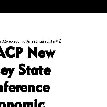
/us02web.zoom.us/meeting/register/tZ
CP New
sey State
ference
onomic