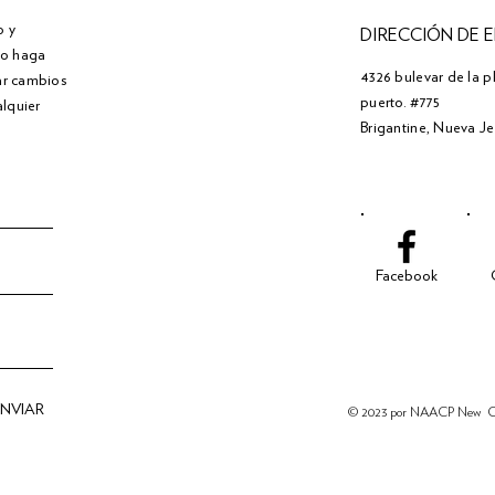
o y
DIRECCIÓN DE 
" o haga
4326 bulevar de la p
zar cambios
puerto. #775
alquier
Brigantine, Nueva J
Facebook
NVIAR
© 2023 por NAACP New
C