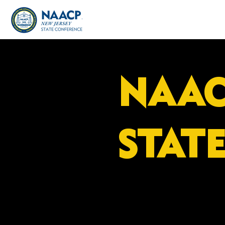
NAAC
STAT