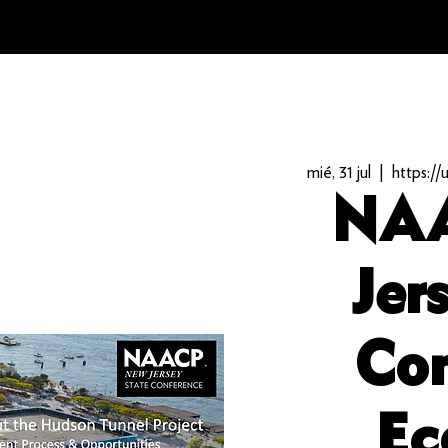
mié, 31 jul
  |  
https:/
NAA
Jer
Con
Ec