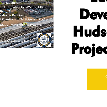
Dev
Huds
Proje
R