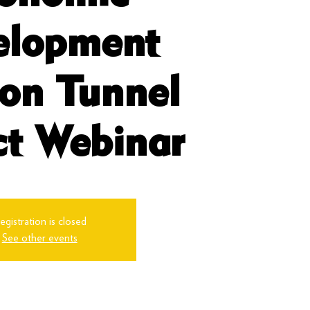
elopment
on Tunnel
ct Webinar
egistration is closed
See other events