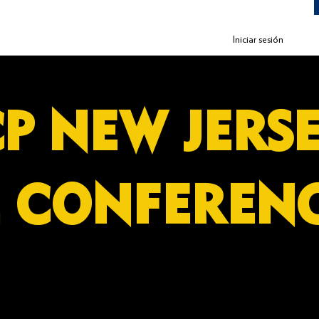
Iniciar sesión
P NEW JE
E CONFEREN