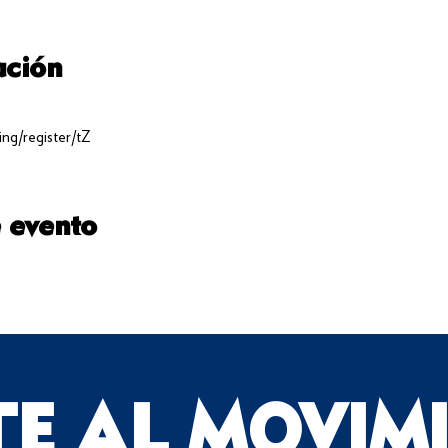
ación
ng/register/tZ
 evento
TE AL MOVIM