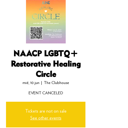
NAACP LGBTQ+
Restorative Healing
Circle
mié, 10 jun
  |  
The Clubhouse
EVENT CANCELED
Tickets are not on sale
See other events