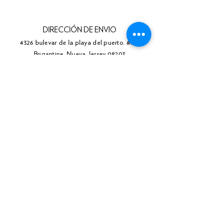
DIRECCIÓN DE ENVIO
4326 bulevar de la playa del puerto. #775
Brigantine, Nueva Jersey 08203
TELÉFONO
(609) 310-0211
Facebook
Gorjeo
Instagram
LinkedIn